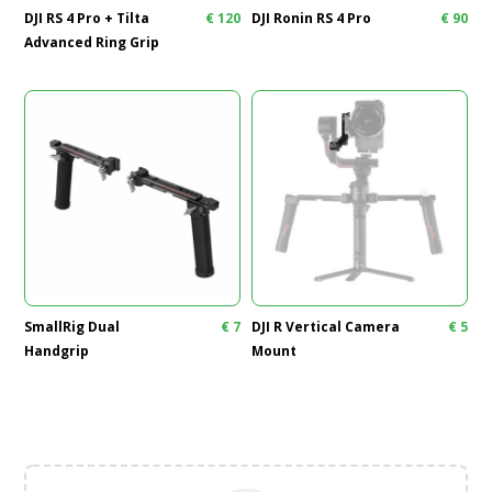
DJI RS 4 Pro + Tilta
€
120
DJI Ronin RS 4 Pro
€
90
Advanced Ring Grip
SmallRig Dual
€
7
DJI R Vertical Camera
€
5
Handgrip
Mount