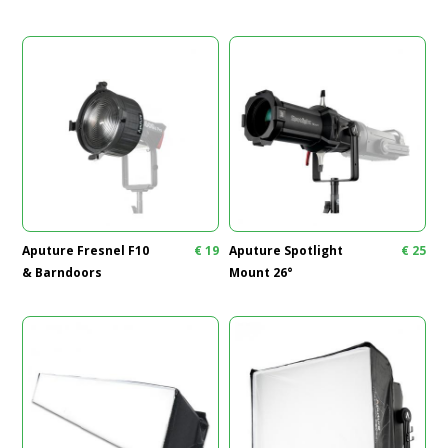
Aputure Fresnel F10
€
19
Aputure Spotlight
€
25
& Barndoors
Mount 26°