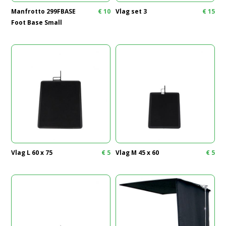
Manfrotto 299FBASE
€
10
Vlag set 3
€
15
Foot Base Small
Vlag L 60 x 75
€
5
Vlag M 45 x 60
€
5