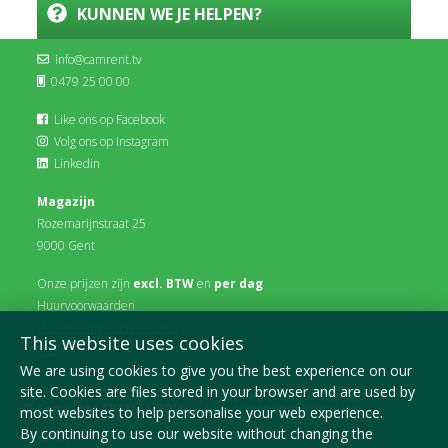
KUNNEN WE JE HELPEN?
info@camrent.tv
0479 25 00 00
Like ons op Facebook
Volg ons op Instagram
Linkedin
Magazijn
Rozemarijnstraat 25
9000 Gent
Onze prijzen zijn
excl. BTW
en
per dag
Huurvoorwaarden
Verzekeringsvoorwaarden
This website uses cookies
FAQ
We are using cookies to give you the best experience on our
site. Cookies are files stored in your browser and are used by
© Copyright FRAME MEDIA
— Alle rechten voorbehouden
most websites to help personalise your web experience.
By continuing to use our website without changing the
Sitemap