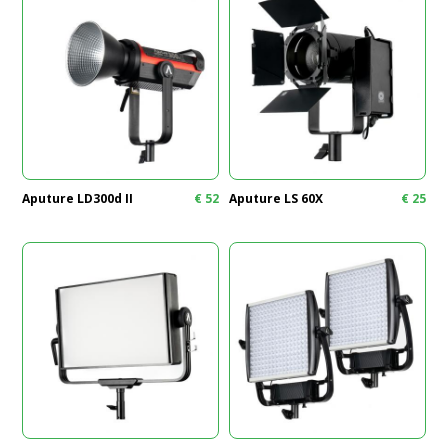
Aputure LD300d II
€
52
Aputure LS 60X
€
25