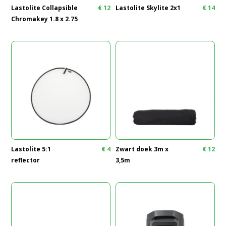
Lastolite Collapsible
€
12
Lastolite Skylite 2x1
€
14
Chromakey 1.8 x 2.75
Lastolite 5:1
€
4
Zwart doek 3m x
€
12
reflector
3,5m