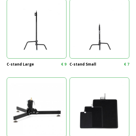
C-stand Large
€
9
C-stand Small
€
7