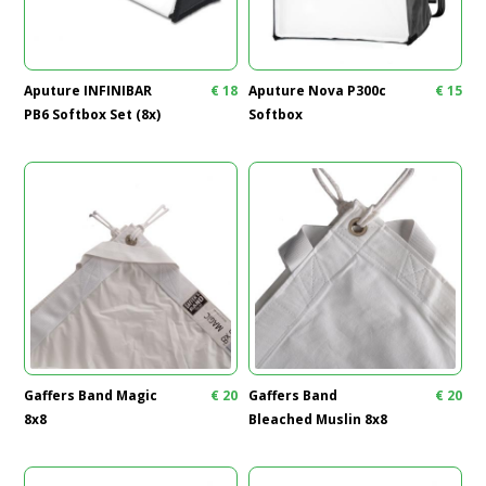
Aputure INFINIBAR
€
18
Aputure Nova P300c
€
15
PB6 Softbox Set (8x)
Softbox
Gaffers Band Magic
€
20
Gaffers Band
€
20
8x8
Bleached Muslin 8x8