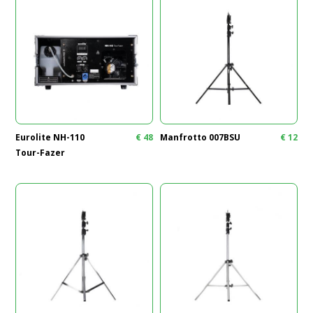
Eurolite NH-110
€
48
Manfrotto 007BSU
€
12
Tour-Fazer