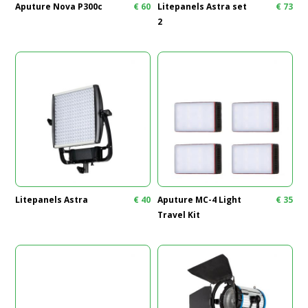
Aputure Nova P300c
€
60
Litepanels Astra set
€
73
2
Litepanels Astra
€
40
Aputure MC-4 Light
€
35
Travel Kit