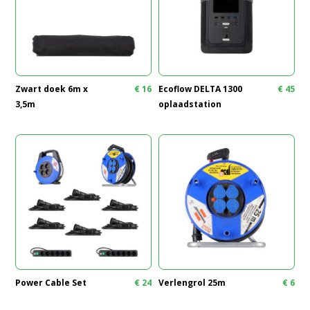
Zwart doek 6m x
€
16
Ecoflow DELTA 1300
€
45
3,5m
oplaadstation
Power Cable Set
€
24
Verlengrol 25m
€
6