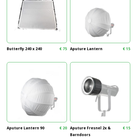
Butterfly 240 x 240
€
75
Aputure Lantern
€
15
Aputure Lantern 90
€
20
Aputure Fresnel 2x &
€
15
Barndoors