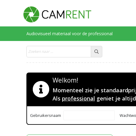
Audiovisueel materiaal voor de professional
Welkom!
Momenteel zie je standaardpri
Als
professional
geniet je altij
Gebruikersnaam
Wachtwo