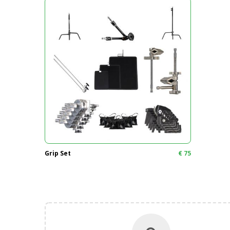
Grip Set
€
75