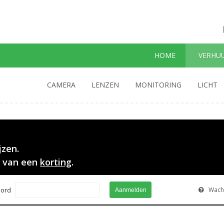
HOME
VERHU
CAMERA
LENZEN
MONITORING
LICHT
jzen.
d van een
korting
.
ord
Wach